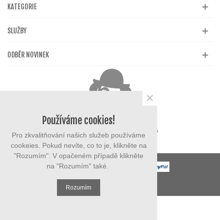
KATEGORIE
SLUŽBY
ODBĚR NOVINEK
×
Používáme cookies!
Pro zkvalitňování našich služeb používáme
cookeies. Pokud nevíte, co to je, klikněte na
"Rozumím". V opačeném případě klikněte
na "Rozumím" také.
© 2023 eMarysa.cz
Rozumím
Levý sloupec