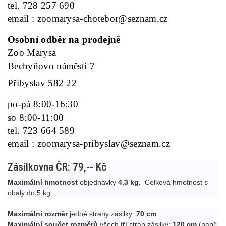
tel. 728 257 690
email : zoomarysa-chotebor@seznam.cz
Osobní odběr na prodejně
Zoo Marysa
Bechyňovo náměstí 7
Přibyslav 582 22
po-pá 8:00-16:30
so 8:00-11:00
tel. 723 664 589
email : zoomarysa-pribyslav@seznam.cz
Zásilkovna ČR: 79,-- Kč
Maximální hmotnost
objednávky
4,3 kg.
Celková hmotnost s
obaly do 5 kg.
Maximální rozměr
jedné strany zásilky:
70 cm
Maximální součet rozměrů
všech tří stran zásilky:
120 cm
(např.