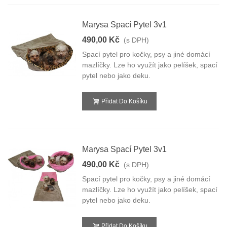
Marysa Spací Pytel 3v1
490,00 Kč
(s DPH)
Spací pytel pro kočky, psy a jiné domácí
mazlíčky. Lze ho využít jako pelíšek, spací
pytel nebo jako deku.
Přidat Do Košíku
Marysa Spací Pytel 3v1
490,00 Kč
(s DPH)
Spací pytel pro kočky, psy a jiné domácí
mazlíčky. Lze ho využít jako pelíšek, spací
pytel nebo jako deku.
Přidat Do Košíku