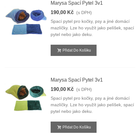
Marysa Spací Pytel 3v1
190,00 Kč
(s DPH)
Spací pytel pro kočky, psy a jiné domácí
mazlíčky. Lze ho využít jako pelíšek, spací
pytel nebo jako deku.
Přidat Do Košíku
Marysa Spací Pytel 3v1
190,00 Kč
(s DPH)
Spací pytel pro kočky, psy a jiné domácí
mazlíčky. Lze ho využít jako pelíšek, spací
pytel nebo jako deku.
Přidat Do Košíku