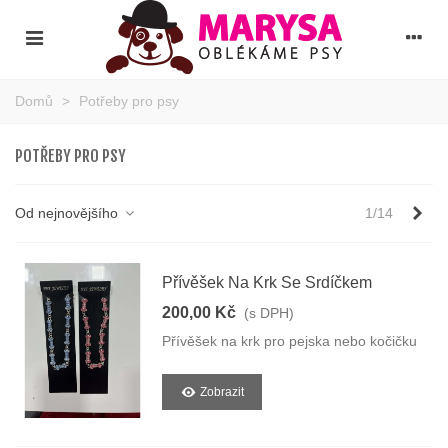
Domů
>
Potřeby pro psy
POTŘEBY PRO PSY
Dal
Od nejnovějšího
1/14
Přívěšek Na Krk Se Srdíčkem
200,00 Kč
(s DPH)
Přívěšek na krk pro pejska nebo kočičku
Zobrazit