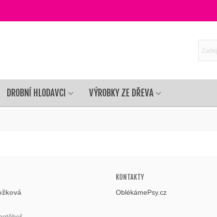
DROBNÍ HLODAVCI
VÝROBKY ZE DŘEVA
KONTAKTY
ožková
OblékámePsy.cz
hotěboř