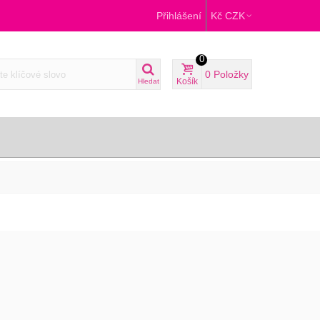
Přihlášení
Kč CZK
0
0
Položky
Košík
Hledat