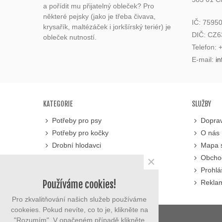
a pořídit mu přijatelný obleček? Pro
některé pejsky (jako je třeba čivava,
IČ: 7595
krysařík, maltézáček i jorkšírský teriér) je
DIČ: CZ
obleček nutností.
Telefon:
E-mail:
i
KATEGORIE
SLUŽBY
Potřeby pro psy
Doprav
Potřeby pro kočky
O nás
Drobní hlodavci
Mapa 
Výrobky ze dřeva
Obcho
×
Prohlá
Používáme cookies!
Reklam
Pro zkvalitňování našich služeb používáme
cookeies. Pokud nevíte, co to je, klikněte na
© 2023 eMarysa.cz
"Rozumím". V opačeném případě klikněte