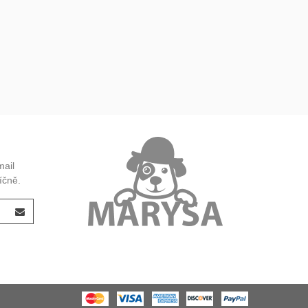
mail
íčně.