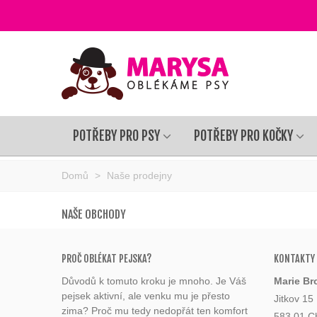
POTŘEBY PRO PSY
POTŘEBY PRO KOČKY
Domů
>
Naše prodejny
NAŠE OBCHODY
PROČ OBLÉKAT PEJSKA?
KONTAKTY
Důvodů k tomuto kroku je mnoho. Je Váš
Marie Br
pejsek aktivní, ale venku mu je přesto
Jitkov 15
zima? Proč mu tedy nedopřát ten komfort
583 01 C