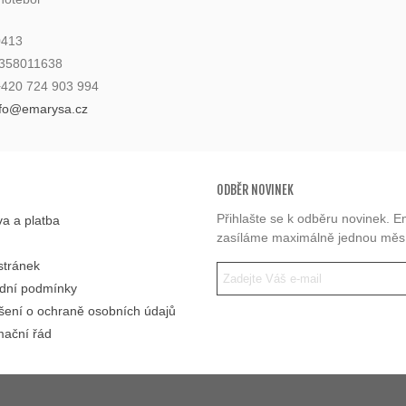
0413
6358011638
 +420 724 903 994
nfo@emarysa.cz
ODBĚR NOVINEK
Přihlašte se k odběru novinek. E
a a platba
zasíláme maximálně jednou měs
stránek
dní podmínky
šení o ochraně osobních údajů
ační řád