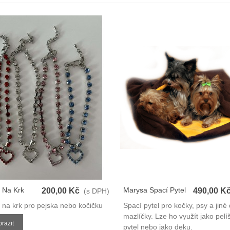
 Na Krk
Marysa Spací Pytel
200,00 Kč
490,00 K
(s DPH)
3v1
 na krk pro pejska nebo kočičku
Spací pytel pro kočky, psy a jin
mazlíčky. Lze ho využít jako pelí
razit
pytel nebo jako deku.