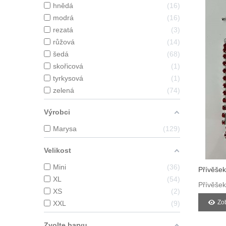
hnědá
16
modrá
16
rezatá
3
růžová
14
šedá
68
skořicová
1
tyrkysová
1
zelená
74
Výrobci
Marysa
129
Velikost
Mini
36
Přívěšek
XL
54
Srdíčke
Přívěšek
XS
2
Zob
XXL
9
Zvolte barvu