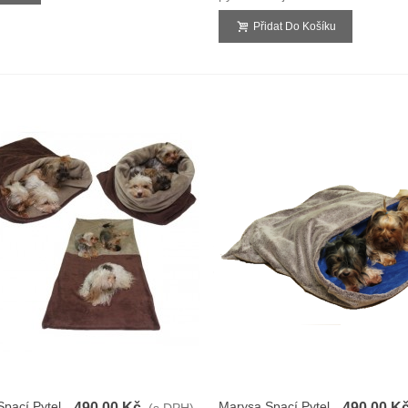
Přidat Do Košíku
pací Pytel
Marysa Spací Pytel
490,00 Kč
490,00 K
(s DPH)