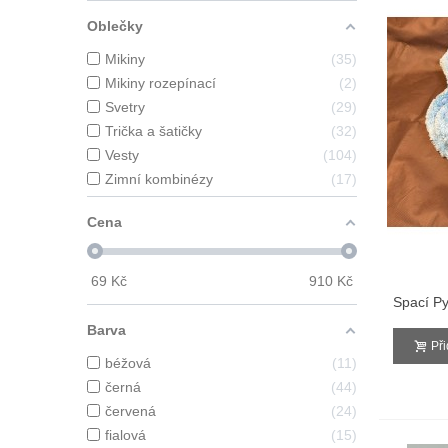
Oblečky
Mikiny
35
Mikiny rozepínací
2
Svetry
29
Trička a šatičky
32
Vesty
104
Zimní kombinézy
17
Cena
69
Kč
910
Kč
Spací P
Myšák
Barva
Př
béžová
11
černá
44
červená
24
fialová
15