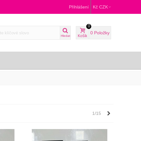
Přihlášení
Kč CZK
0
0
Položky
Košík
Hledat
Další
1/15