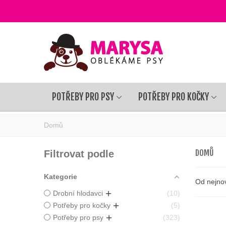
POTŘEBY PRO PSY
POTŘEBY PRO KOČKY
Domů
DOMŮ
Filtrovat podle
Kategorie
Od nejno
Drobní hlodavci
10
Potřeby pro kočky
5
Potřeby pro psy
323