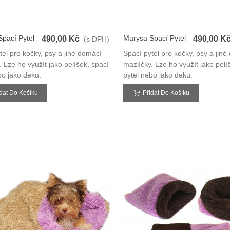
pací Pytel
Marysa Spací Pytel
490,00 Kč
490,00 K
(s DPH)
3v1
tel pro kočky, psy a jiné domácí
Spací pytel pro kočky, psy a jin
. Lze ho využít jako pelíšek, spací
mazlíčky. Lze ho využít jako pelí
bo jako deku.
pytel nebo jako deku.
idat Do Košíku
Přidat Do Košíku