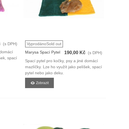
č
(s DPH)
VyprodánoSold out
é domácí
Marysa Spací Pytel
190,00 Kč
(s DPH)
šek, spací
3v1
Spací pytel pro kočky, psy a jiné domácí
mazlíčky. Lze ho využít jako pelíšek, spací
pytel nebo jako deku.
Zobrazit