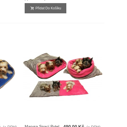
Přidat Do Košíku
Marysa Spací Pytel
č
490,00 Kč
(s DPH)
(s DPH)