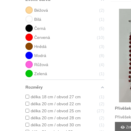
Béžová
2
Bílá
1
Černá
5
Červená
10
Hnědá
3
Modrá
8
Růžová
4
Zelená
1
Rozměry
délka 18 cm / obvod 27 cm
1
délka 20 cm / obvod 22 cm
2
Přívěšek
délka 20 cm / obvod 25 cm
27
Přívěšek
délka 20 cm / obvod 28 cm
2
délka 20 cm / obvod 30 cm
1
Zob