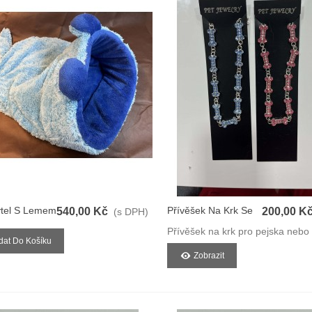
ytel S Lemem
Přívěšek Na Krk Se
540,00 Kč
200,00 K
(s DPH)
Srdíčkem
Přívěšek na krk pro pejska nebo
idat Do Košíku
Zobrazit