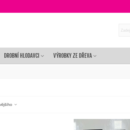
DROBNÍ HLODAVCI
VÝROBKY ZE DŘEVA
vějšího