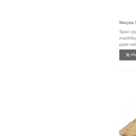
Marysa S
3v1
Spací py
mazlíčky
pytel ne
Př