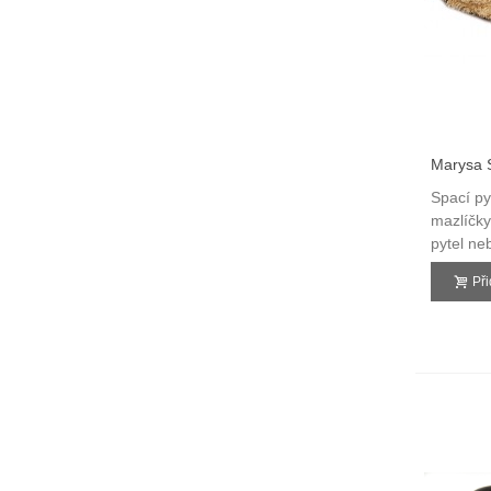
Marysa S
3v1
Spací py
mazlíčky
pytel ne
Př