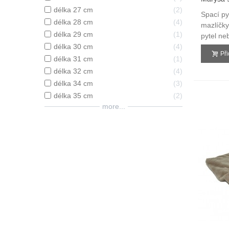
3v1
délka 27 cm
2
Spací py
délka 28 cm
4
mazlíčky
délka 29 cm
1
pytel ne
délka 30 cm
4
Př
délka 31 cm
1
délka 32 cm
4
délka 34 cm
3
délka 35 cm
2
more...