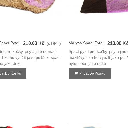
pací Pytel
Marysa Spací Pytel
210,00 Kč
210,00 K
(s DPH)
3v1
tel pro kočky, psy a jiné domácí
Spací pytel pro kočky, psy a jin
. Lze ho využít jako pelíšek, spací
mazlíčky. Lze ho využít jako pelí
bo jako deku.
pytel nebo jako deku.
idat Do Košíku
Přidat Do Košíku