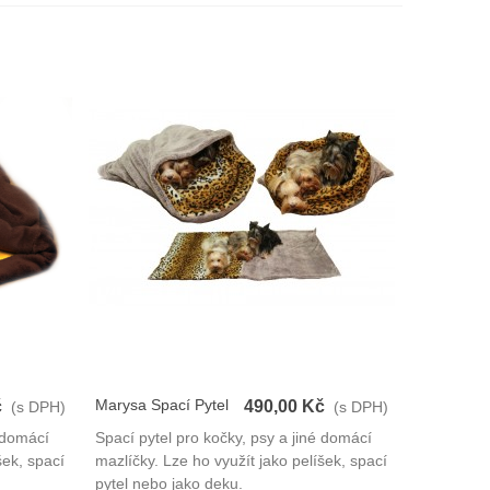
Marysa Spací Pytel
č
490,00 Kč
(s DPH)
(s DPH)
3v1
é domácí
Spací pytel pro kočky, psy a jiné domácí
šek, spací
mazlíčky. Lze ho využít jako pelíšek, spací
pytel nebo jako deku.