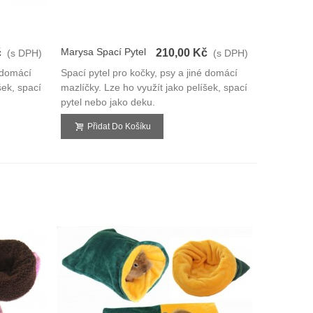
Marysa Spací Pytel
č
210,00 Kč
(s DPH)
(s DPH)
3v1
é domácí
Spací pytel pro kočky, psy a jiné domácí
šek, spací
mazlíčky. Lze ho využít jako pelíšek, spací
pytel nebo jako deku.
Přidat Do Košíku