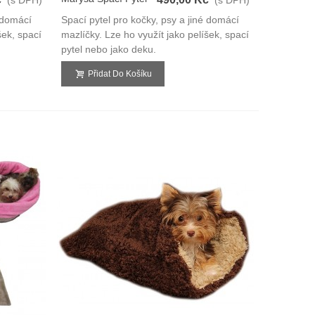
3v1
é domácí
Spací pytel pro kočky, psy a jiné domácí
šek, spací
mazlíčky. Lze ho využít jako pelíšek, spací
pytel nebo jako deku.
Přidat Do Košíku