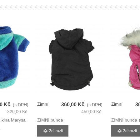
Zimní
Zimní
00 Kč
360,00 Kč
3
(s DPH)
(s DPH)
Bunda Pro
Bunda Pro
320,00 Kč
450,00 Kč
Psy
Psy
ikina Marysa
ZIMNÍ bunda
ZIMNÍ bunda s
.
Zobrazit
Zobrazit