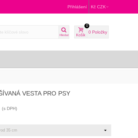
Přihlášení
Kč CZK
0
0
Položky
Košík
Hledat
ŠÍVANÁ VESTA PRO PSY
(s DPH)