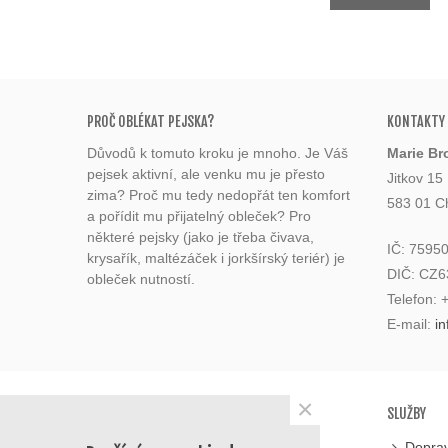
PROČ OBLÉKAT PEJSKA?
KONTAKTY
Důvodů k tomuto kroku je mnoho. Je Váš
Marie Br
pejsek aktivní, ale venku mu je přesto
Jitkov 15
zima? Proč mu tedy nedopřát ten komfort
583 01 C
a pořídit mu přijatelný obleček? Pro
některé pejsky (jako je třeba čivava,
IČ: 7595
krysařík, maltézáček i jorkšírský teriér) je
DIČ: CZ
obleček nutností.
Telefon:
E-mail:
i
×
KATEGORIE
SLUŽBY
Potřeby pro psy
Doprav