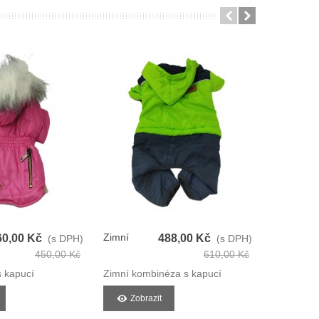
Zimní
Zimní
60,00 Kč
488,00 Kč
(s DPH)
(s DPH)
Kombinéza
Bunda Pr
450,00 Kč
610,00 Kč
Pro Psy
Psy
 kapucí
Zimní kombinéza s kapucí
ZIMNÍ bu
Zobrazit
Zobra