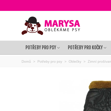
POTŘEBY PRO PSY
POTŘEBY PRO KOČKY
Domů
>
Potřeby pro psy
>
Oblečky
>
Zimní prošívan