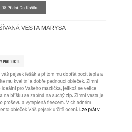
Přidat Do Košíku
ŠÍVANÁ VESTA MARYSA
LY PRODUKTU
 váš pejsek fešák a přitom mu dopřát pocit tepla a
te mu kvalitní a dobře padnoucí obleček. Zimní
 ideální pro Vašeho mazlíčka, jelikož se velice
 na bříšku se zapíná na suchý zip. Zimní vesta je
ího proševu a vyteplená fleecem. V chladném
ento obleček Váš pejsek určitě ocení.
Lze prát v
.