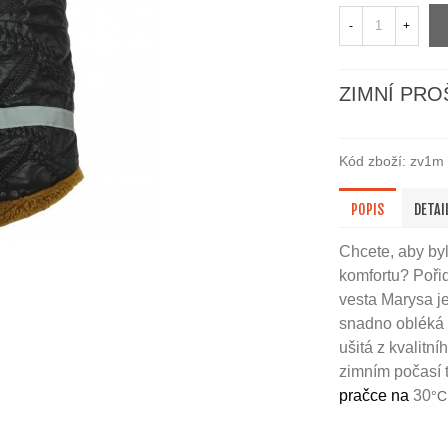
-
+
ZIMNÍ PRO
Kód zboží:
zv1m
POPIS
DETAI
Chcete, aby byl
komfortu? Pořiď
vesta Marysa je
snadno obléká a
ušitá z kvalitn
zimním počasí t
pračce na
30
°C