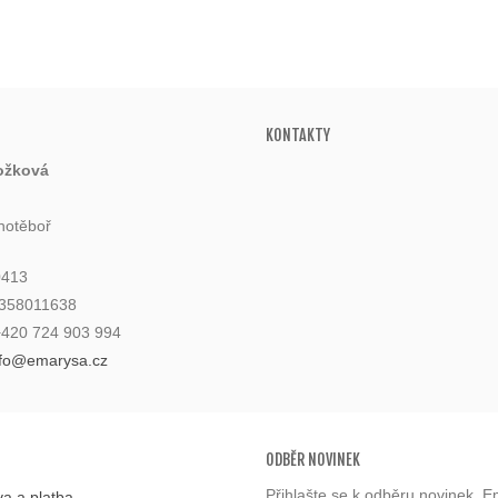
KONTAKTY
ožková
hotěboř
0413
6358011638
 +420 724 903 994
nfo@emarysa.cz
ODBĚR NOVINEK
Přihlašte se k odběru novinek. E
a a platba