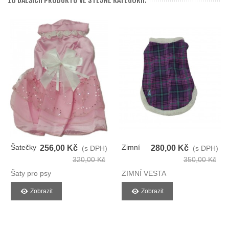
16 DALŠÍCH PRODUKTŮ VE STEJNÉ KATEGORII:
Šatečky
Zimní
256,00 Kč
280,00 Kč
(s DPH)
(s DPH)
Pro
Vesta
320,00 Kč
350,00 Kč
Pejsky
Pro Psy
Šaty pro psy
ZIMNÍ VESTA
Zobrazit
Zobrazit