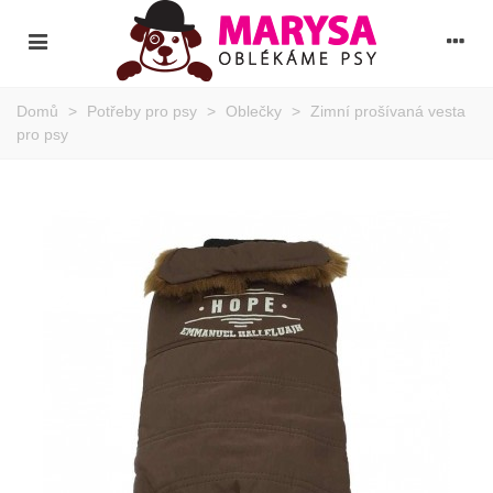
Domů
>
Potřeby pro psy
>
Oblečky
>
Zimní prošívaná vesta
pro psy