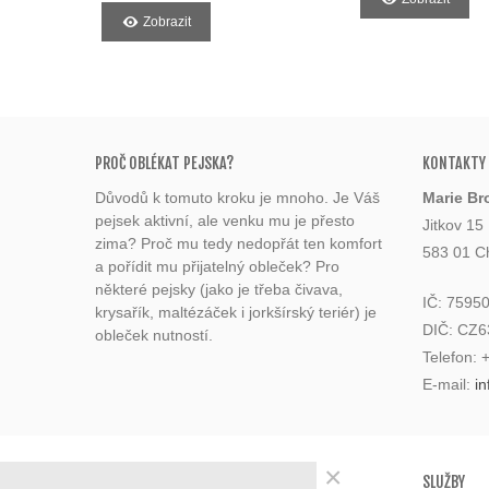
Zobrazit
PROČ OBLÉKAT PEJSKA?
KONTAKTY
Důvodů k tomuto kroku je mnoho. Je Váš
Marie Br
pejsek aktivní, ale venku mu je přesto
Jitkov 15
zima? Proč mu tedy nedopřát ten komfort
583 01 C
a pořídit mu přijatelný obleček? Pro
některé pejsky (jako je třeba čivava,
IČ: 7595
krysařík, maltézáček i jorkšírský teriér) je
DIČ: CZ
obleček nutností.
Telefon:
E-mail:
i
×
KATEGORIE
SLUŽBY