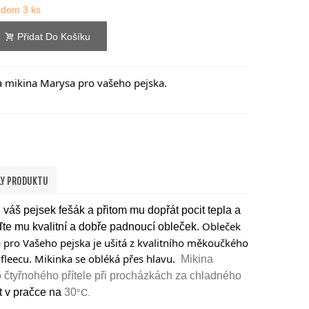
ladem
3 ks
Přidat Do Košíku
a mikina Marysa pro vašeho pejska.
LY PRODUKTU
 váš pejsek fešák a přitom mu dopřát pocit tepla a
Obleček
ďte mu kvalitní a dobře padnoucí obleček.
pro Vašeho pejska je ušitá z kvalitního měkoučkého
leecu. Mikinka se obléká přes hlavu.
Mikina
 čtyřnohého přítele při procházkách za chladného
t v pračce na
30
°C.