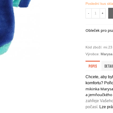
Poslední kus sk
-
+
Obleček pro ps
Kód zboží:
mi.23
Výrobce:
Marysa
POPIS
DETAI
Chcete, aby byl
komfortu? Poři
mikinka Marysa 
a jemňoučkého f
zahřeje Vašeho
počasí.
Lze prá