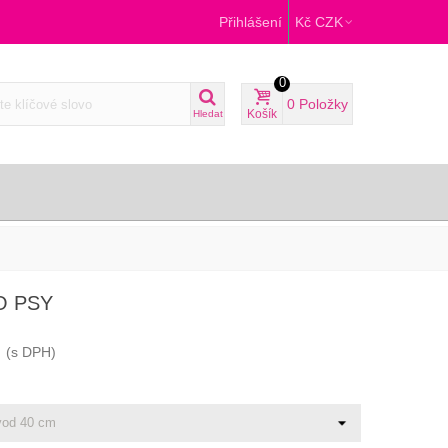
Přihlášení
Kč CZK
0
0
Položky
Košík
Hledat
O PSY
(s DPH)