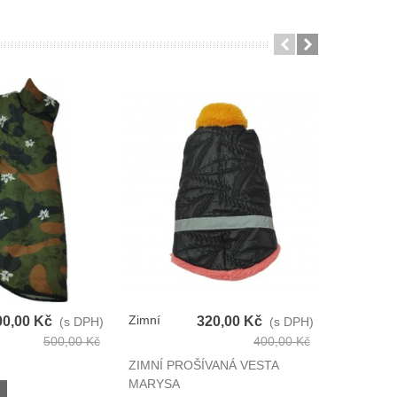
Zimní
Zimní
00,00 Kč
320,00 Kč
(s DPH)
(s DPH)
Prošívaná
Prošívaná
500,00 Kč
400,00 Kč
Vesta Pro
Vesta Pro
ZIMNÍ PROŠÍVANÁ VESTA
ZIMNÍ PR
Psy
Psy
MARYSA
MARYSA