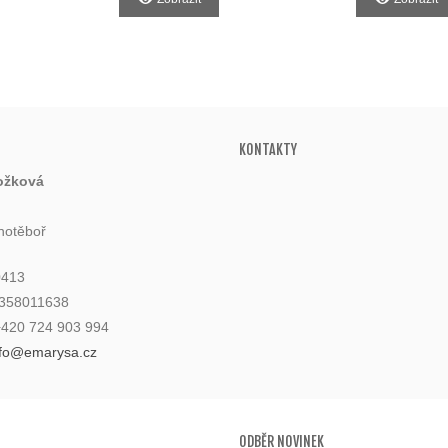
KONTAKTY
ožková
hotěboř
0413
6358011638
 +420 724 903 994
nfo@emarysa.cz
ODBĚR NOVINEK