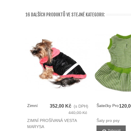
16 DALŠÍCH PRODUKTŮ VE STEJNÉ KATEGORII:
Zimní
Šatečky Pro
352,00 Kč
120,
(s DPH)
Prošívaná
Pejsky
440,00 Kč
Vesta Pro
ZIMNÍ PROŠÍVANÁ VESTA
Šaty pro psy
Psy
MARYSA
Zobrazit