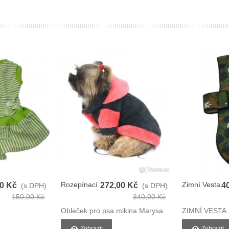
Rozepínací
Zimní Vesta
00 Kč
272,00 Kč
4
(s DPH)
(s DPH)
Mikina Pro
Pro Psy
150,00 Kč
340,00 Kč
Psy
Obleček pro psa mikina Marysa
ZIMNÍ VESTA
Zobrazit
Zobrazit