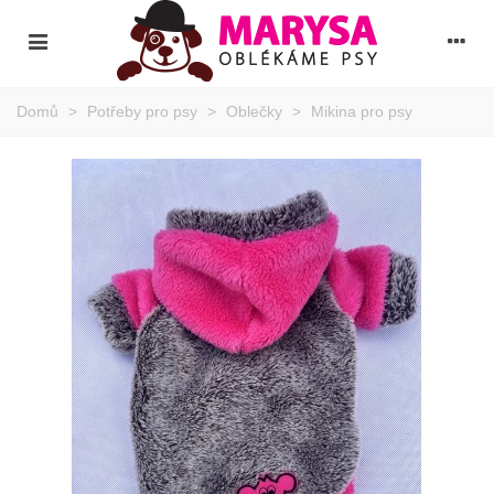
Domů
>
Potřeby pro psy
>
Oblečky
>
Mikina pro psy