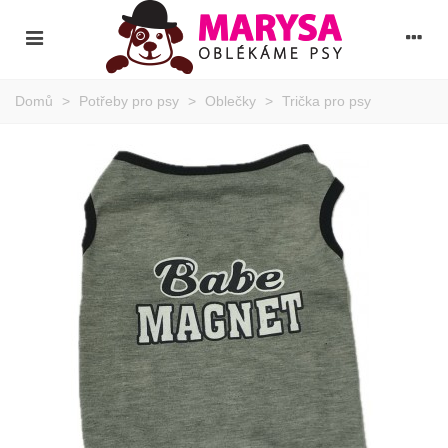
Domů
>
Potřeby pro psy
>
Oblečky
>
Trička pro psy