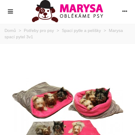
Domů
>
Potřeby pro psy
>
Spací pytle a pelíšky
>
Marysa
spací pytel 3v1