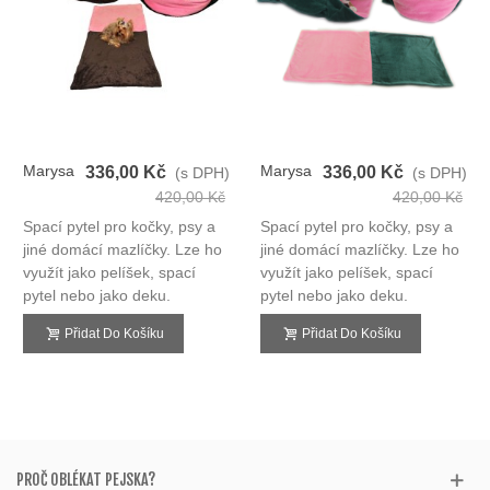
Marysa
Marysa
336,00 Kč
336,00 Kč
(s DPH)
(s DPH)
Spací
Spací
420,00 Kč
420,00 Kč
Pytel
Pytel
Spací pytel pro kočky, psy a
Spací pytel pro kočky, psy a
3v1
3v1
jiné domácí mazlíčky. Lze ho
jiné domácí mazlíčky. Lze ho
využít jako pelíšek, spací
využít jako pelíšek, spací
pytel nebo jako deku.
pytel nebo jako deku.
Přidat Do Košíku
Přidat Do Košíku
PROČ OBLÉKAT PEJSKA?