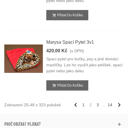
pytel nebo jako deku.
Přidat Do Košíku
Marysa Spací Pytel 3v1
420,00 Kč
(s DPH)
Spací pytel pro kočky, psy a jiné domácí
mazlíčky. Lze ho využít jako pelíšek, spací
pytel nebo jako deku.
Přidat Do Košíku
Předchozí
Dal
Zobrazení 25-48 z 323 položek
1
2
3
…
14
PROČ OBLÉKAT PEJSKA?