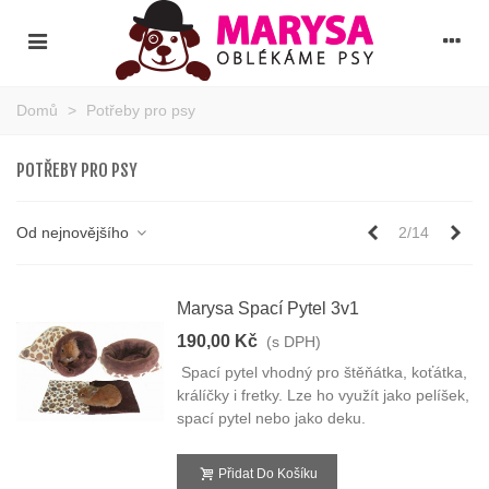
Domů
>
Potřeby pro psy
POTŘEBY PRO PSY
Předchozí
Dal
Od nejnovějšího
2/14
Marysa Spací Pytel 3v1
190,00 Kč
(s DPH)
Spací pytel vhodný pro štěňátka, koťátka,
králíčky i fretky. Lze ho využít jako pelíšek,
spací pytel nebo jako deku.
Přidat Do Košíku