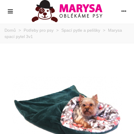
Domů
>
Potřeby pro psy
>
Spací pytle a pelíšky
>
Marysa
spací pytel 3v1