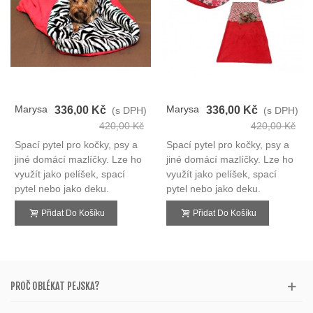
Marysa
Marysa
336,00 Kč
336,00 Kč
(s DPH)
(s DPH)
Spací
Spací
420,00 Kč
420,00 Kč
Pytel
Pytel
Spací pytel pro kočky, psy a
Spací pytel pro kočky, psy a
3v1
3v1
jiné domácí mazlíčky. Lze ho
jiné domácí mazlíčky. Lze ho
využít jako pelíšek, spací
využít jako pelíšek, spací
pytel nebo jako deku.
pytel nebo jako deku.
Přidat Do Košíku
Přidat Do Košíku
PROČ OBLÉKAT PEJSKA?