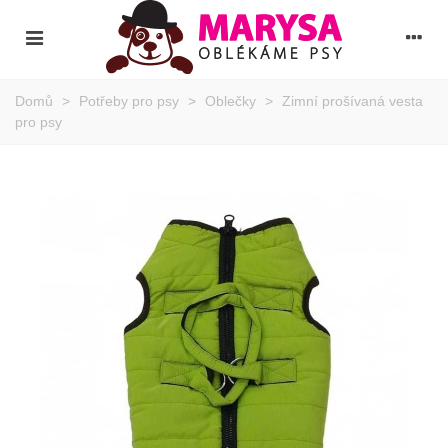
Domů
>
Potřeby pro psy
>
Oblečky
>
Zimní prošívaná vesta
pro psy