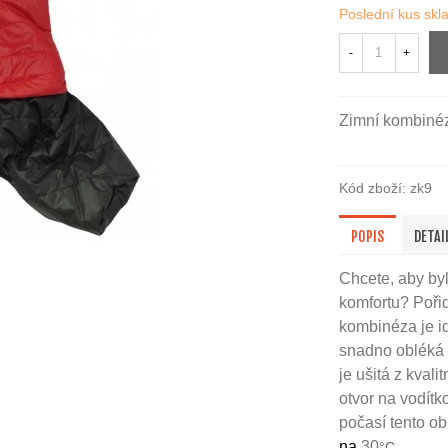
Poslední kus sk
-
+
Zimní kombinéz
Kód zboží:
zk9
POPIS
DETAI
Chcete, aby byl
komfortu? Pořiď
kombinéza je id
snadno obléká 
je ušitá z kval
otvor na vodít
počasí tento ob
na
30
°C.