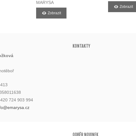
MARYSA
Zobrazit
Zobrazit
KONTAKTY
ožková
hotěboř
0413
6358011638
 +420 724 903 994
nfo@emarysa.cz
ODBĚR NOVINEK