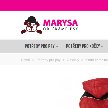
POTŘEBY PRO PSY
POTŘEBY PRO KOČKY
Domů
>
Potřeby pro psy
>
Oblečky
>
Zimní kombiné