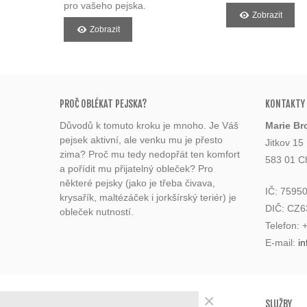
pro vašeho pejska.
Zobrazit
Zobrazit
PROČ OBLÉKAT PEJSKA?
KONTAKTY
Důvodů k tomuto kroku je mnoho. Je Váš
Marie Br
pejsek aktivní, ale venku mu je přesto
Jitkov 15
zima? Proč mu tedy nedopřát ten komfort
583 01 C
a pořídit mu přijatelný obleček? Pro
některé pejsky (jako je třeba čivava,
IČ: 7595
krysařík, maltézáček i jorkšírský teriér) je
DIČ: CZ
obleček nutností.
Telefon:
E-mail:
i
×
KATEGORIE
SLUŽBY