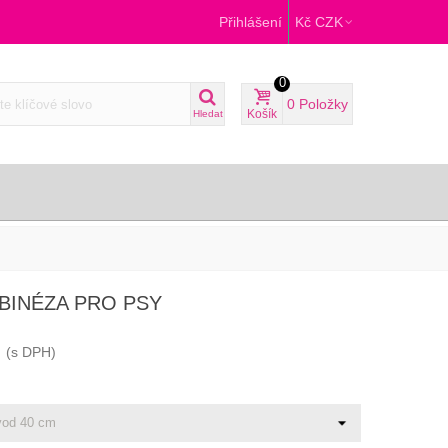
Přihlášení
Kč CZK
0
0
Položky
Košík
Hledat
BINÉZA PRO PSY
(s DPH)