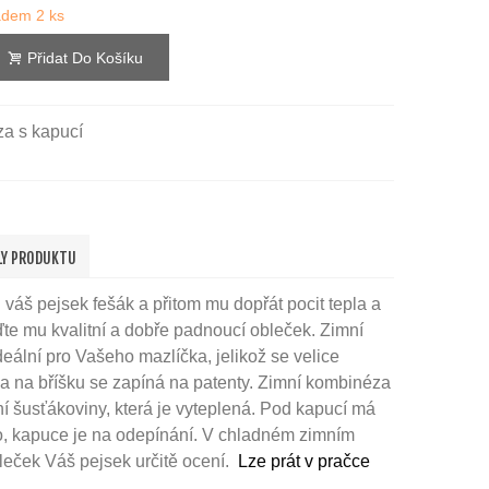
ladem
2 ks
Přidat Do Košíku
a s kapucí
LY PRODUKTU
 váš pejsek fešák a přitom mu dopřát pocit tepla a
te mu kvalitní a dobře padnoucí obleček. Zimní
eální pro Vašeho mazlíčka, jelikož se velice
a na bříšku se zapíná na patenty. Zimní kombinéza
itní šusťákoviny, která je vyteplená. Pod kapucí má
ko, kapuce je na odepínání. V chladném zimním
leček Váš pejsek určitě ocení.
Lze prát v pračce