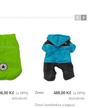
Zimní
Trička Pro
36,00 Kč
488,00 Kč
(s DPH)
(s DPH)
Kombinéza
Psy
420,00 Kč
610,00 Kč
Pro Psy
Zimní kombinéza s kapucí
Trička pro