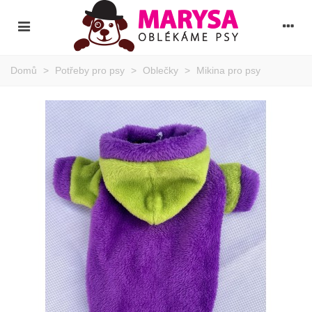
Domů
>
Potřeby pro psy
>
Oblečky
>
Mikina pro psy