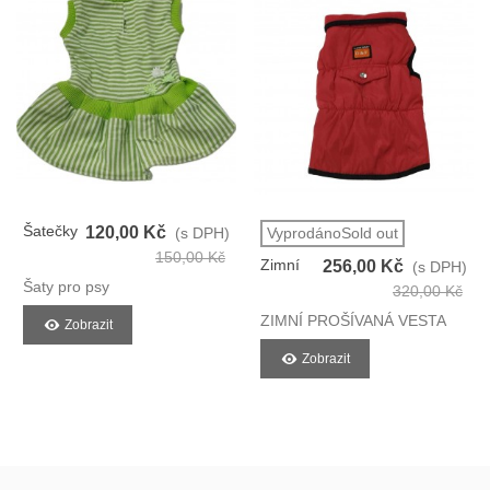
Šatečky
120,00 Kč
(s DPH)
VyprodánoSold out
Pro
150,00 Kč
Zimní
256,00 Kč
(s DPH)
Pejsky
Šaty pro psy
Prošívaná
320,00 Kč
Vesta
ZIMNÍ PROŠÍVANÁ VESTA
Zobrazit
Pro Psy
Zobrazit