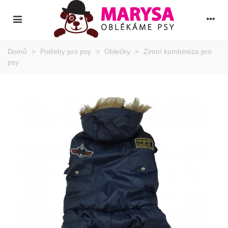
Domů
>
Potřeby pro psy
>
Oblečky
>
Zimní kombinéza pro
psy