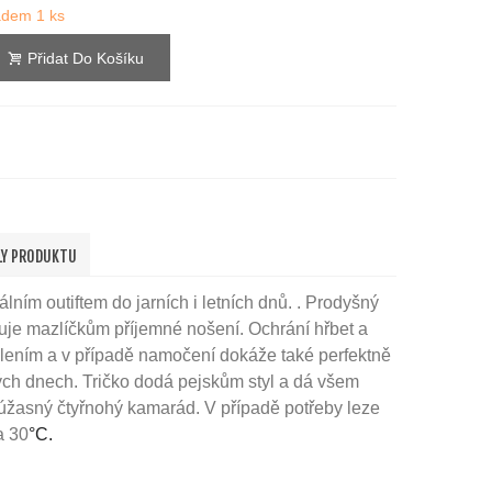
ladem
1 ks
Přidat Do Košíku
LY PRODUKTU
eálním outiftem do jarních i letních dnů.
. Prodyšný
tuje mazlíčkům příjemné nošení.
Ochrání hřbet a
álením
a v případě namočení
dokáže také perfektně
ých dnech. Tričko dodá pejskům styl a dá všem
 úžasný čtyřnohý kamarád. V případě potřeby leze
a 30
°C.