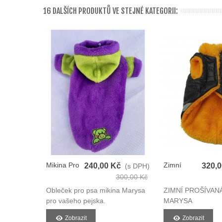
16 DALŠÍCH PRODUKTŮ VE STEJNÉ KATEGORII:
Mikina Pro
Zimní
240,00 Kč
320,
(s DPH)
Psy
Prošívaná
300,00 Kč
Vesta Pro
Obleček pro psa mikina Marysa
ZIMNÍ PROŠÍVAN
Psy
pro vašeho pejska.
MARYSA
Zobrazit
Zobrazit