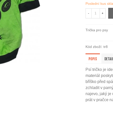
Poslední kus sk
-
+
Trička pro psy
Kód zboží:
tr8
POPIS
DETAI
Psí tričko je id
materiál posky
bříško
před sp
zchladit v parn
najevo, jaký je
prát v pračce n