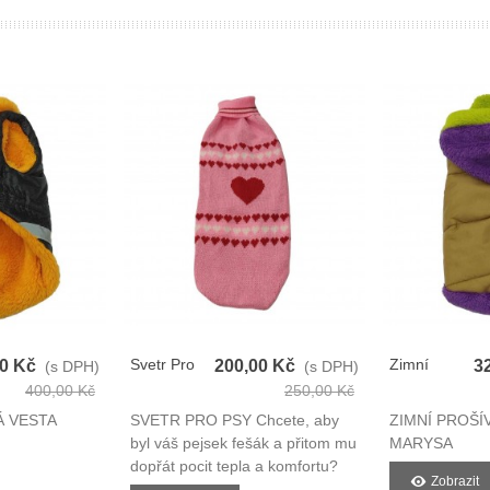
Svetr Pro
Zimní
00 Kč
200,00 Kč
3
(s DPH)
(s DPH)
Psy
Prošívaná
400,00 Kč
250,00 Kč
Vesta Pro
Á VESTA
SVETR PRO PSY Chcete, aby
ZIMNÍ PROŠÍ
Psy
byl váš pejsek fešák a přitom mu
MARYSA
dopřát pocit tepla a komfortu?
Zobrazit