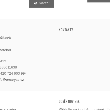
Zobrazit
KONTAKTY
ožková
hotěboř
0413
6358011638
 +420 724 903 994
nfo@emarysa.cz
ODBĚR NOVINEK
Přihlašte se k odběru novinek. E
a a platba