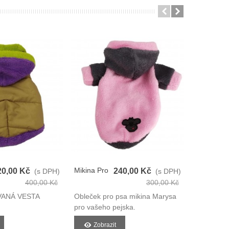
Mikina Pro
Zimní
20,00 Kč
240,00 Kč
(s DPH)
(s DPH)
Psy
Prošívaná
400,00 Kč
300,00 Kč
Vesta Pro
VANÁ VESTA
Obleček pro psa mikina Marysa
ZIMNÍ PR
Psy
pro vašeho pejska.
MARYSA
Zobrazit
Zobra