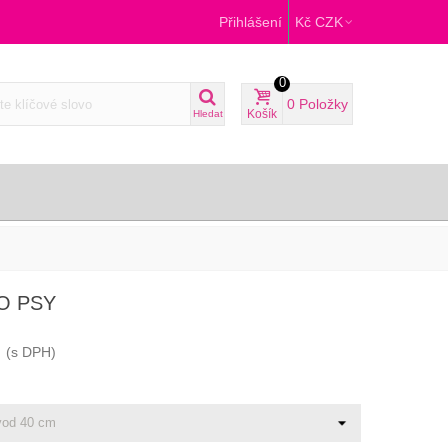
Přihlášení
Kč CZK
0
0
Položky
Košík
Hledat
O PSY
(s DPH)