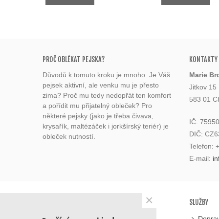
PROČ OBLÉKAT PEJSKA?
KONTAKTY
Důvodů k tomuto kroku je mnoho. Je Váš
Marie Br
pejsek aktivní, ale venku mu je přesto
Jitkov 15
zima? Proč mu tedy nedopřát ten komfort
583 01 C
a pořídit mu přijatelný obleček? Pro
některé pejsky (jako je třeba čivava,
IČ: 7595
krysařík, maltézáček i jorkšírský teriér) je
DIČ: CZ
obleček nutností.
Telefon:
E-mail:
i
×
KATEGORIE
SLUŽBY
Potřeby pro psy
Doprav