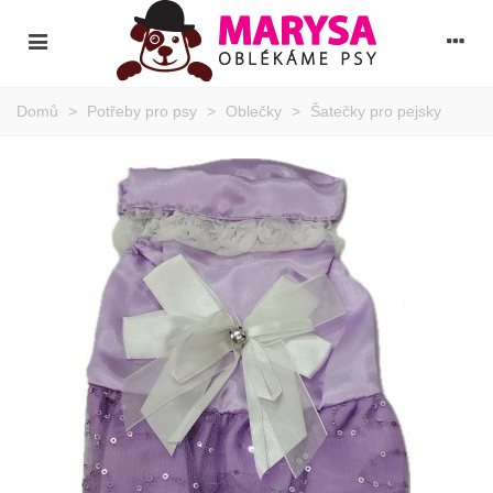
Domů
>
Potřeby pro psy
>
Oblečky
>
Šatečky pro pejsky