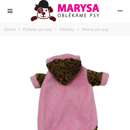
Domů
>
Potřeby pro psy
>
Oblečky
>
Mikina pro psy