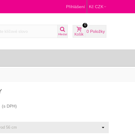
Přihlášení
Kč CZK
0
0
Položky
Košík
Hledat
Y
(s DPH)