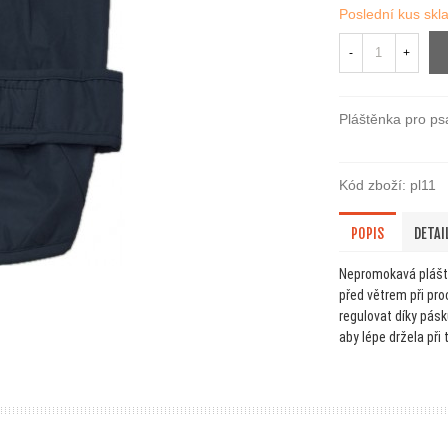
Poslední kus sk
-
+
Pláštěnka pro ps
Kód zboží:
pl11
POPIS
DETAI
Nepromokavá plášt
před větrem při p
regulovat díky pás
aby lépe držela při