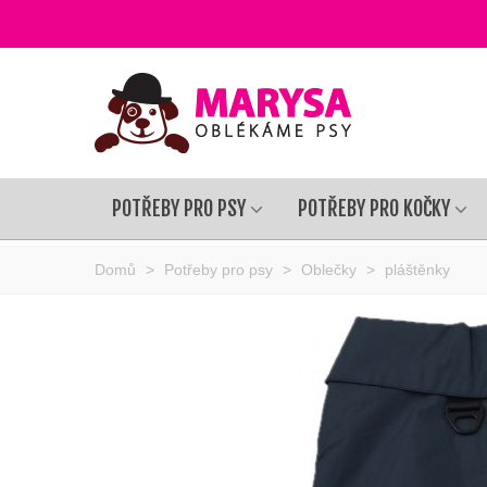
POTŘEBY PRO PSY
POTŘEBY PRO KOČKY
Domů
>
Potřeby pro psy
>
Oblečky
>
pláštěnky