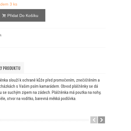
ladem
3 ks
Přidat Do Košíku
a
LY PRODUKTU
ěnka slouží k ochraně kůže před promočením, znečištěním a
rocházkách s Vašim psím kamarádem. Obvod pláštěnky se dá
ku se suchým zipem na zádech. Pláštěnka má poutka na nohy,
 těle, otvor na vodítko, barevná měkká podšívka.