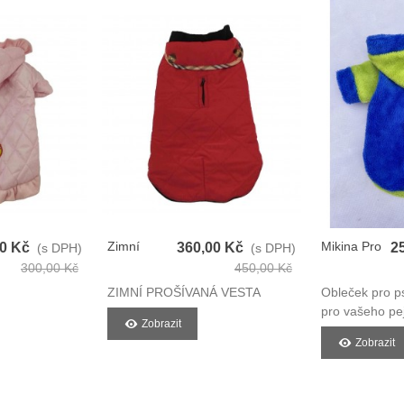
Zimní
Mikina Pro
00 Kč
360,00 Kč
2
(s DPH)
(s DPH)
Prošívaná
Psy
300,00 Kč
450,00 Kč
Vesta Pro
ZIMNÍ PROŠÍVANÁ VESTA
Obleček pro p
Psy
pro vašeho pe
Zobrazit
Zobrazit