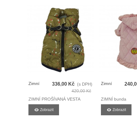
Zimní
Zimní
336,00 Kč
240,
(s DPH)
Prošívaná
Bunda Pro
420,00 Kč
Vesta Pro
Psy
ZIMNÍ PROŠÍVANÁ VESTA
ZIMNÍ bunda
Psy
Zobrazit
Zobrazit