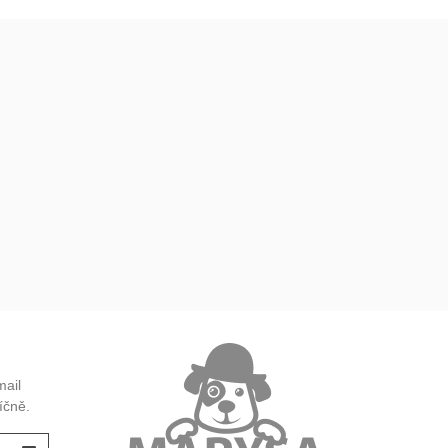
mail
íčně.