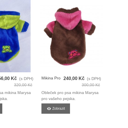
Mikina Pro
Zimní
56,00 Kč
240,00 Kč
(s DPH)
(s DPH)
Psy
Prošívaná
320,00 Kč
300,00 Kč
Vesta Pro
sa mikina Marysa
Obleček pro psa mikina Marysa
ZIMNÍ P
Psy
jska.
pro vašeho pejska.
Zobra
Zobrazit