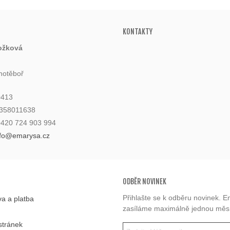
KONTAKTY
ožková
hotěboř
0413
6358011638
 +420 724 903 994
nfo@emarysa.cz
ODBĚR NOVINEK
Přihlašte se k odběru novinek. E
a a platba
zasíláme maximálně jednou měs
stránek