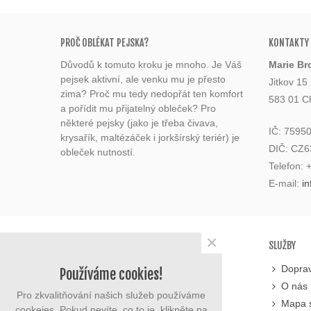
PROČ OBLÉKAT PEJSKA?
KONTAKTY
Důvodů k tomuto kroku je mnoho. Je Váš
Marie Br
pejsek aktivní, ale venku mu je přesto
Jitkov 15
zima? Proč mu tedy nedopřát ten komfort
583 01 C
a pořídit mu přijatelný obleček? Pro
některé pejsky (jako je třeba čivava,
IČ: 7595
krysařík, maltézáček i jorkšírský teriér) je
DIČ: CZ
obleček nutností.
Telefon:
E-mail:
i
×
KATEGORIE
SLUŽBY
Potřeby pro psy
Doprav
Používáme cookies!
Potřeby pro kočky
O nás
Pro zkvalitňování našich služeb používáme
Drobní hlodavci
Mapa 
cookeies. Pokud nevíte, co to je, klikněte na