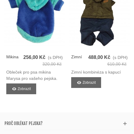
Mikina
Zimní
256,00 Kč
488,00 Kč
(s DPH)
(s DPH)
Pro Psy
Kombinéza
320,00 Kč
610,00 Kč
Pro Psy
Obleček pro psa mikina
Zimní kombinéza s kapucí
Marysa pro vašeho pejska.
Zobrazit
Zobrazit
PROČ OBLÉKAT PEJSKA?