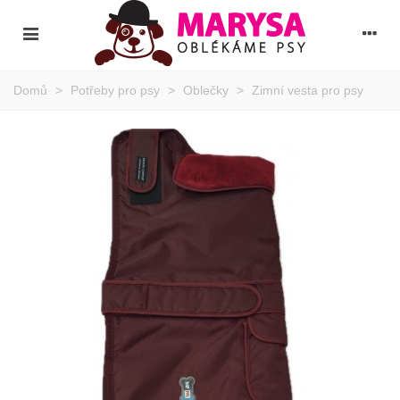
Domů
>
Potřeby pro psy
>
Oblečky
>
Zimní vesta pro psy