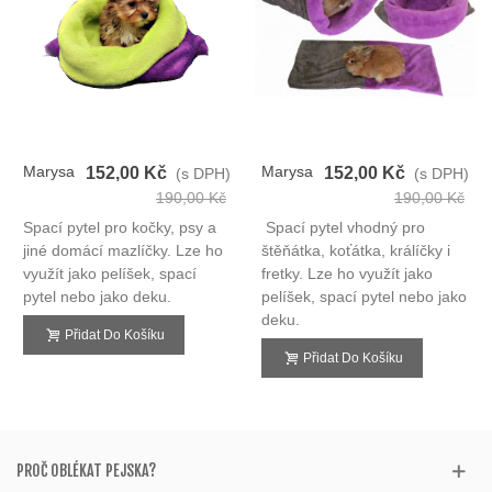
Marysa
Marysa
152,00 Kč
152,00 Kč
(s DPH)
(s DPH)
Spací
Spací
190,00 Kč
190,00 Kč
Pytel
Pytel
Spací pytel pro kočky, psy a
Spací pytel vhodný pro
3v1
3v1
jiné domácí mazlíčky. Lze ho
štěňátka, koťátka, králíčky i
využít jako pelíšek, spací
fretky. Lze ho využít jako
pytel nebo jako deku.
pelíšek, spací pytel nebo jako
deku.
Přidat Do Košíku
Přidat Do Košíku
PROČ OBLÉKAT PEJSKA?