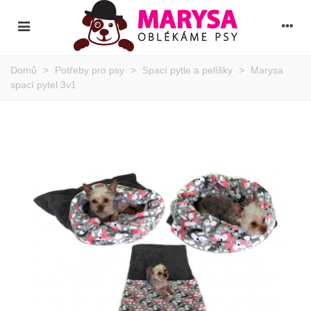
Domů
>
Potřeby pro psy
>
Spací pytle a pelíšky
>
Marysa
spací pytel 3v1