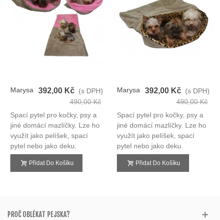
Marysa
Marysa
392,00 Kč
392,00 Kč
(s DPH)
(s DPH)
Spací
Spací
490,00 Kč
490,00 Kč
Pytel
Pytel
Spací pytel pro kočky, psy a
Spací pytel pro kočky, psy a
3v1
3v1
jiné domácí mazlíčky. Lze ho
jiné domácí mazlíčky. Lze ho
využít jako pelíšek, spací
využít jako pelíšek, spací
pytel nebo jako deku.
pytel nebo jako deku.
Přidat Do Košíku
Přidat Do Košíku
PROČ OBLÉKAT PEJSKA?