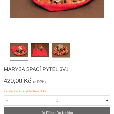
MARYSA SPACÍ PYTEL 3V1
420,00 Kč
(s DPH)
Poslední kus skladem
3 ks
-
+
Přidat Do Košíku