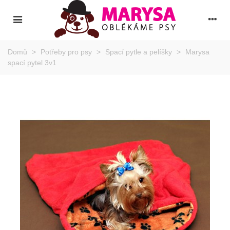
Domů
>
Potřeby pro psy
>
Spací pytle a pelíšky
>
Marysa
spací pytel 3v1