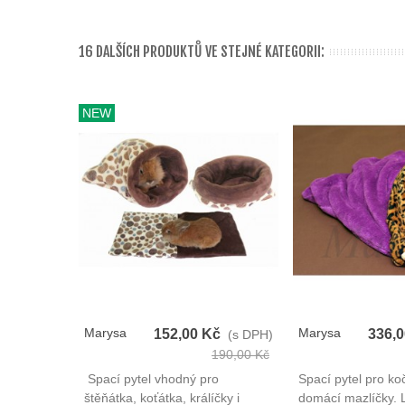
16 DALŠÍCH PRODUKTŮ VE STEJNÉ KATEGORII:
NEW
Marysa
Marysa
152,00 Kč
336,
(s DPH)
Spací Pytel
Spací Pytel
190,00 Kč
3v1
3v1
Spací pytel vhodný pro
Spací pytel pro koč
štěňátka, koťátka, králíčky i
domácí mazlíčky. 