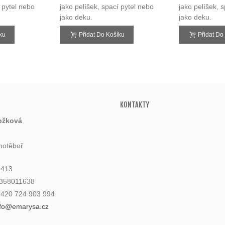
í pytel nebo
jako pelíšek, spací pytel nebo
jako pelíšek, 
jako deku.
jako deku.
ku
Přidat Do Košíku
Přidat Do
KONTAKTY
ožková
hotěboř
0413
6358011638
 +420 724 903 994
nfo@emarysa.cz