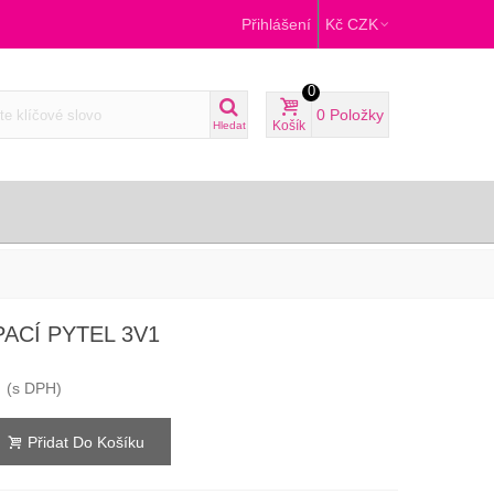
Přihlášení
Kč CZK
0
0
Položky
Košík
Hledat
ACÍ PYTEL 3V1
(s DPH)
Přidat Do Košíku