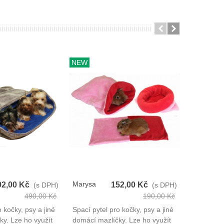
NEW
Marysa
Marysa
92,00 Kč
152,00 Kč
(s DPH)
(s DPH)
Spací Pytel
Spací Pyte
490,00 Kč
190,00 Kč
3v1
3v1
 kočky, psy a jiné
Spací pytel pro kočky, psy a jiné
Spací pyte
y. Lze ho využít
domácí mazlíčky. Lze ho využít
domácí maz