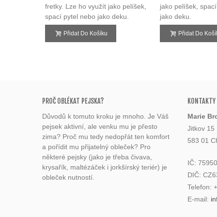
fretky. Lze ho využít jako pelíšek,
jako pelíšek, spac
spací pytel nebo jako deku.
jako deku.
Přidat Do Košíku
Přidat Do Koší
PROČ OBLÉKAT PEJSKA?
KONTAKTY
Důvodů k tomuto kroku je mnoho. Je Váš
Marie Br
pejsek aktivní, ale venku mu je přesto
Jitkov 15
zima? Proč mu tedy nedopřát ten komfort
583 01 C
a pořídit mu přijatelný obleček? Pro
některé pejsky (jako je třeba čivava,
IČ: 7595
krysařík, maltézáček i jorkšírský teriér) je
DIČ: CZ
obleček nutností.
Telefon:
E-mail:
i