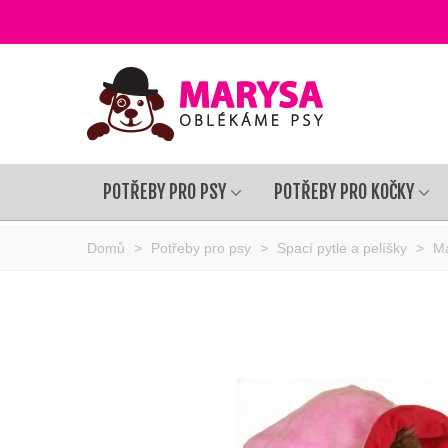
POTŘEBY PRO PSY
POTŘEBY PRO KOČKY
Domů
>
Potřeby pro psy
>
Spací pytle a pelíšky
>
Ma