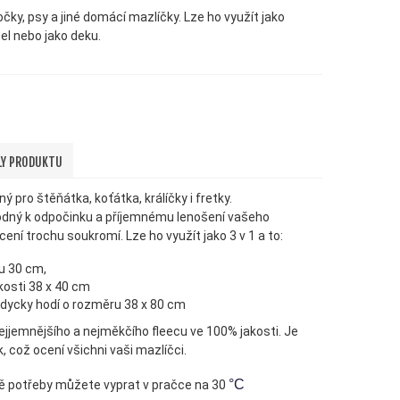
očky, psy a jiné domácí mazlíčky. Lze ho využít jako
tel nebo jako deku.
LY PRODUKTU
ý pro štěňátka, koťátka, králíčky i fretky.
hodný k odpočinku a příjemnému lenošení vašeho
cení trochu soukromí. Lze ho využít jako 3 v 1 a to:
u 30 cm,
ikosti 38 x 40 cm
vždycky hodí o rozměru 38 x 80 cm
nejjemnějšího a nejměkčího fleecu ve 100% jakosti. Je
 což ocení všichni vaši mazlíčci.
°C
dě potřeby můžete vyprat v pračce na 30