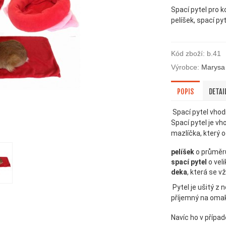
Spací pytel pro k
pelíšek, spací py
Kód zboží:
b.41
Výrobce:
Marysa
POPIS
DETAI
Spací pytel vhodn
Spací pytel je v
mazlíčka, který o
pelíšek
o průměr
spací pytel
o vel
deka
, která se 
Pytel je ušitý z 
příjemný na omak,
Navíc ho v přípa