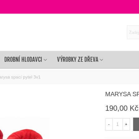
DROBNÍ HLODAVCI
VÝROBKY ZE DŘEVA
rysa spací pytel 3v1
MARYSA SP
190,00 Kč
-
+