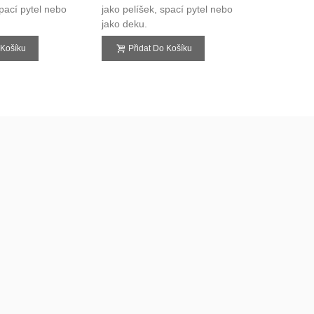
spací pytel nebo
jako pelíšek, spací pytel nebo
jako pelíš
jako deku.
jako deku.
 Košíku
Přidat Do Košíku
Přid