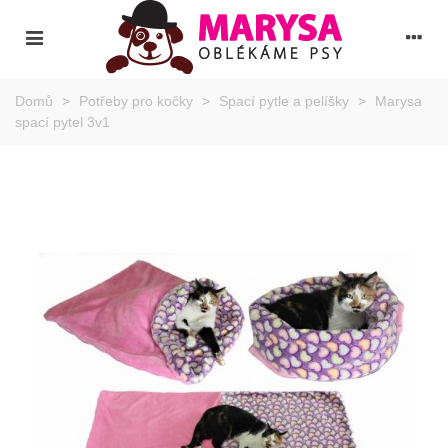
Domů
>
Potřeby pro kočky
>
Spací pytle a pelíšky
>
Marysa
spací pytel 3v1