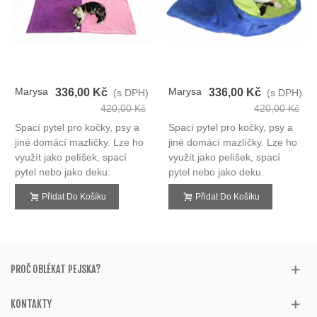
Marysa
Marysa
336,00 Kč
336,00 Kč
(s DPH)
(s DPH)
Spací
Spací
420,00 Kč
420,00 Kč
Pytel
Pytel
Spací pytel pro kočky, psy a
Spací pytel pro kočky, psy a
3v1
3v1
jiné domácí mazlíčky. Lze ho
jiné domácí mazlíčky. Lze ho
využít jako pelíšek, spací
využít jako pelíšek, spací
pytel nebo jako deku.
pytel nebo jako deku.
Přidat Do Košíku
Přidat Do Košíku
PROČ OBLÉKAT PEJSKA?
KONTAKTY