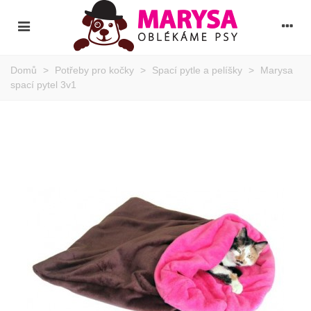
Domů
>
Potřeby pro kočky
>
Spací pytle a pelíšky
>
Marysa
spací pytel 3v1