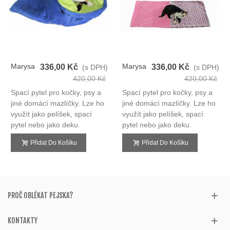
Marysa
Marysa
336,00 Kč
336,00 Kč
(s DPH)
(s DPH)
Spací
Spací
420,00 Kč
420,00 Kč
Pytel
Pytel
Spací pytel pro kočky, psy a
Spací pytel pro kočky, psy a
3v1
3v1
jiné domácí mazlíčky. Lze ho
jiné domácí mazlíčky. Lze ho
využít jako pelíšek, spací
využít jako pelíšek, spací
pytel nebo jako deku.
pytel nebo jako deku.
Přidat Do Košíku
Přidat Do Košíku
PROČ OBLÉKAT PEJSKA?
KONTAKTY