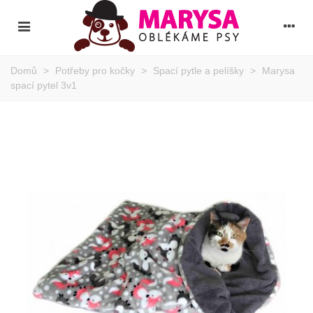
Domů
>
Potřeby pro kočky
>
Spací pytle a pelíšky
>
Marysa
spací pytel 3v1