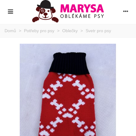
Domů
>
Potřeby pro psy
>
Oblečky
>
Svetr pro psy