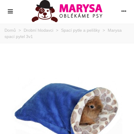
Domů
>
Drobní hlodavci
>
Spací pytle a pelíšky
>
Marysa
spací pytel 3v1