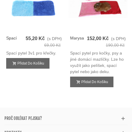
Spací
Marysa
55,20 Kč
152,00 Kč
(s DPH)
(s DPH)
Pytel 3v1
Spací
69,00 Kč
190,00 Kč
Tm.modrá/sv.modrá
Pytel
Spací pytel 3v1 pro křečky.
Spací pytel pro kočky, psy a
De Luxe
3v1
jiné domácí mazlíčky. Lze ho
XS Křeček
Přidat Do Košíku
využít jako pelíšek, spací
pytel nebo jako deku.
Přidat Do Košíku
PROČ OBLÉKAT PEJSKA?