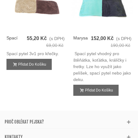
Spací
Marysa
55,20 Kč
152,00 Kč
(s DPH)
(s DPH)
Pytel 3v1
Spací
69,00 Kč
190,00 Kč
Tm.modrá/sv.modrá
Pytel
Spací pytel 3v1 pro křečky.
Spací pytel vhodný pro
De Luxe
3v1
štěňátka, koťátka, králíčky i
XS Křeček
Přidat Do Košíku
fretky. Lze ho využít jako
pelíšek, spací pytel nebo jako
deku.
Přidat Do Košíku
PROČ OBLÉKAT PEJSKA?
KONTAKTY