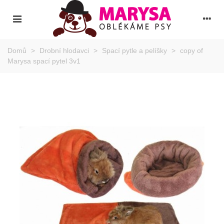
Domů
>
Drobní hlodavci
>
Spací pytle a pelíšky
>
copy of
Marysa spací pytel 3v1