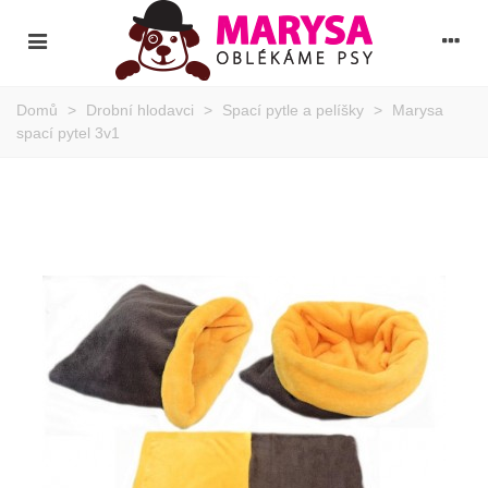
Domů
>
Drobní hlodavci
>
Spací pytle a pelíšky
>
Marysa
spací pytel 3v1