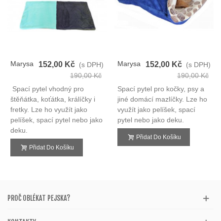
Marysa
Marysa
152,00 Kč
152,00 Kč
(s DPH)
(s DPH)
Spací
Spací
190,00 Kč
190,00 Kč
Pytel
Pytel
Spací pytel vhodný pro
Spací pytel pro kočky, psy a
3v1
3v1
štěňátka, koťátka, králíčky i
jiné domácí mazlíčky. Lze ho
fretky. Lze ho využít jako
využít jako pelíšek, spací
pelíšek, spací pytel nebo jako
pytel nebo jako deku.
deku.
Přidat Do Košíku
Přidat Do Košíku
PROČ OBLÉKAT PEJSKA?