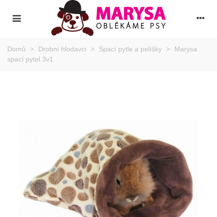
Domů
>
Drobní hlodavci
>
Spací pytle a pelíšky
>
Marysa
spací pytel 3v1