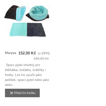
Marysa
152,00 Kč
(s DPH)
Spací
190,00 Kč
Pytel
Spací pytel vhodný pro
3v1
štěňátka, koťátka, králíčky i
fretky. Lze ho využít jako
pelíšek, spací pytel nebo jako
deku.
Přidat Do Košíku