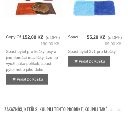
Copy Of
Spací
152,00 Kč
55,20 Kč
(s DPH)
(s DPH)
Marysa
Pytel 3v1
190,00 Kč
69,00 Kč
Spací
Tm.modrá/sv.modrá
Spací pytel pro kočky, psy a
Spací pytel 3v1 pro křečky.
Pytel
De Luxe
jiné domácí mazlíčky. Lze ho
3v1
XS Křeček
Přidat Do Košíku
využít jako pelíšek, spací
pytel nebo jako deku.
Přidat Do Košíku
ZÁKAZNÍCI, KTEŘÍ SI KOUPILI TENTO PRODUKT, KOUPILI TAKÉ: